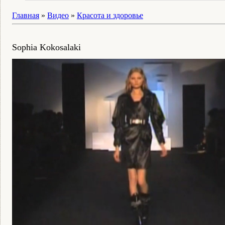
Главная
»
Видео
»
Красота и здоровье
Sophia Kokosalaki