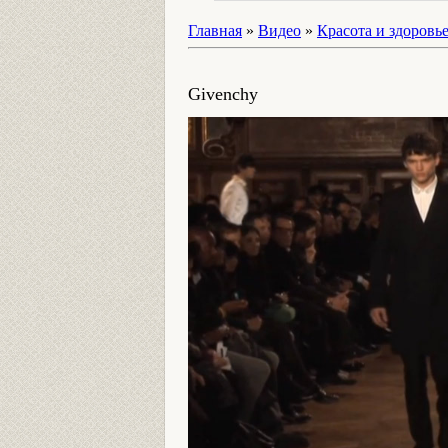
Главная
»
Видео
»
Красота и здоровь
Givenchy