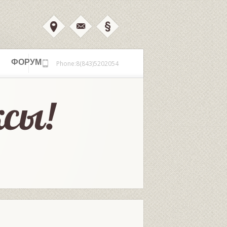
ФОРУМ
Phone:8(843)5202054