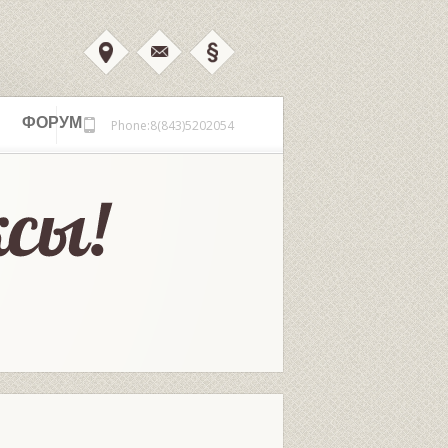
ФОРУМ
Phone:8(843)5202054