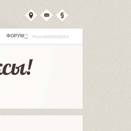
ФОРУМ
Phone:8(843)5202054