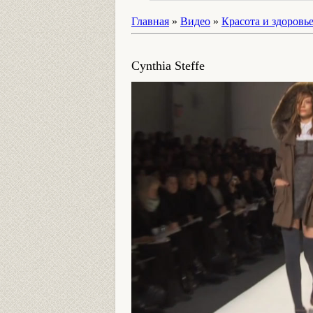
Главная
»
Видео
»
Красота и здоровь
Cynthia Steffe