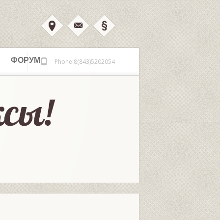
ФОРУМ
Phone:8(843)5202054