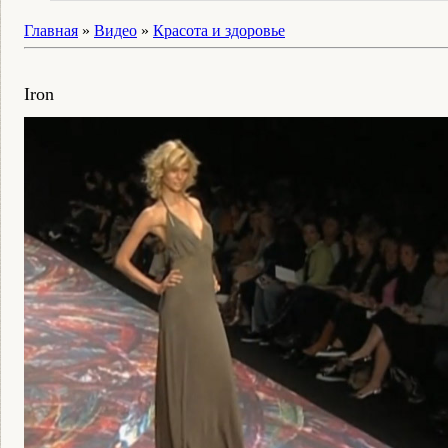
Главная
»
Видео
»
Красота и здоровье
Iron