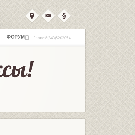
ФОРУМ
Phone:8(843)5202054