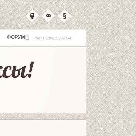
ФОРУМ
Phone:8(843)5202054