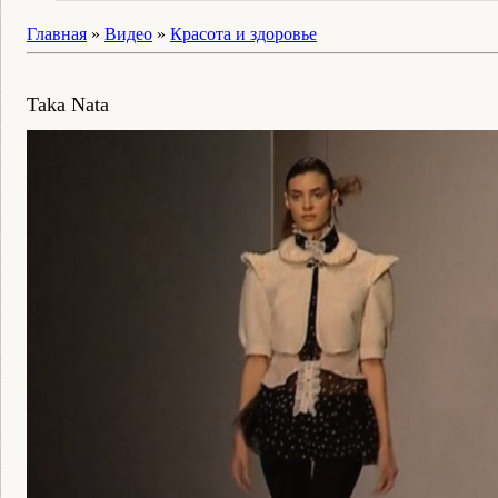
Главная
»
Видео
»
Красота и здоровье
Taka Nata