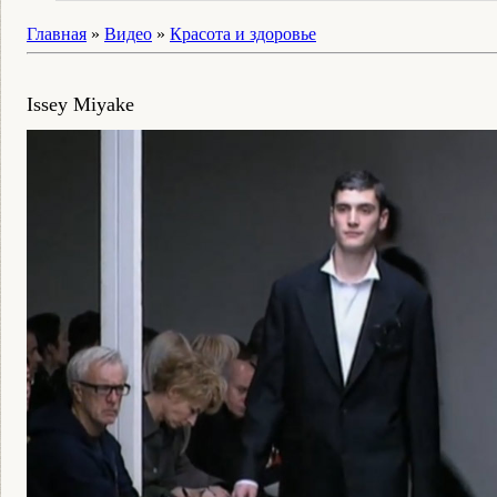
Главная
»
Видео
»
Красота и здоровье
Issey Miyake