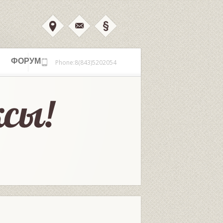
ФОРУМ
Phone:8(843)5202054