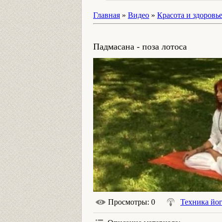
Главная
»
Видео
»
Красота и здоровь
Падмасана - поза лотоса
Просмотры
: 0
Техника йо