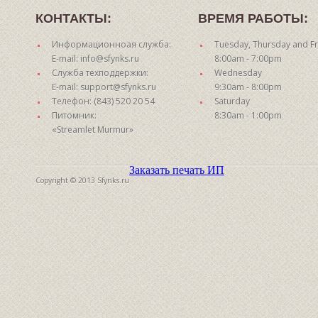
КОНТАКТЫ:
ВРЕМЯ РАБОТЫ:
Информационноая служба:
Tuesday, Thursday and Fr
E-mail: info@sfynks.ru
8:00am - 7:00pm
Служба техподдержки:
Wednesday
E-mail: support@sfynks.ru
9:30am - 8:00pm
Телефон: (843) 520 20 54
Saturday
Питомник:
8:30am - 1:00pm
«Streamlet Murmur»
Заказать печать ИП
Copyright © 2013 Sfynks.ru