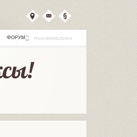
ФОРУМ
Phone:8(843)5202054