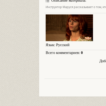
Описание материала
:
Инструктор Маруся рассказывает о том, кт
Язык
: Русский
Всего комментариев
:
0
Доб