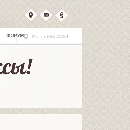
ФОРУМ
Phone:8(843)5202054