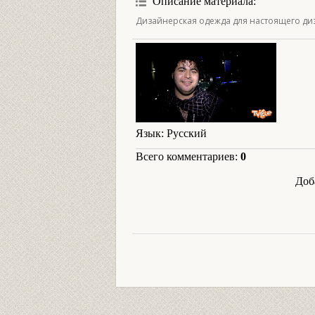
Описание материала
:
Дизайнерская одежда для настоящего ди
Язык
: Русский
Всего комментариев
:
0
Доб