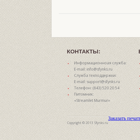
КОНТАКТЫ:
Информационноая служба:
E-mail: info@sfynks.ru
Служба техподдержки:
E-mail: support@sfynks.ru
Телефон: (843) 520 20 54
Питомник:
«Streamlet Murmur»
Заказать печа
Copyright © 2013 Sfynks.ru