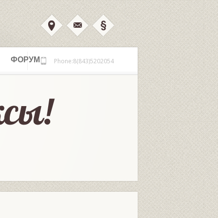
ФОРУМ
Phone:8(843)5202054