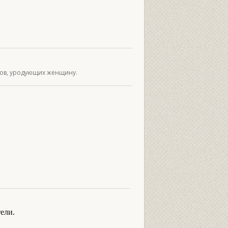
тов, уродующих женщину.
ели.