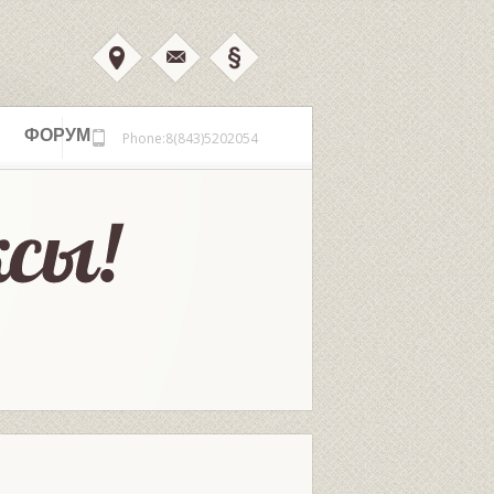
ФОРУМ
Phone:8(843)5202054