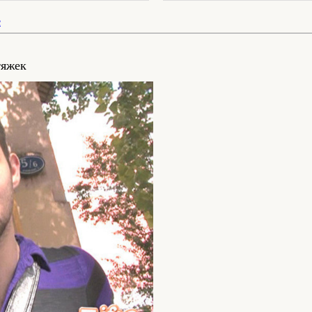
е
тяжек