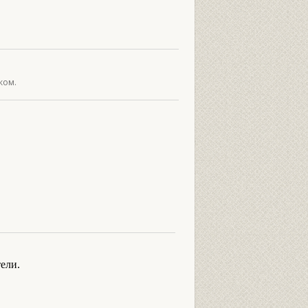
ком.
ели.