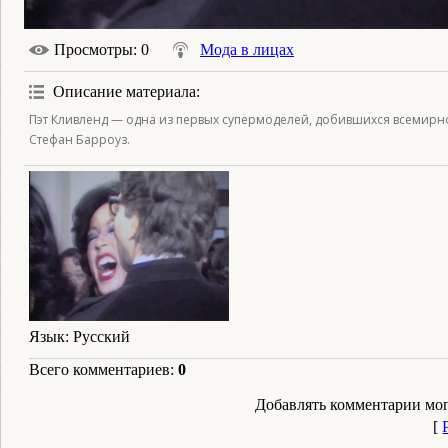
Просмотры
: 0
Мода в лицах
Описание материала
:
Пэт Кливленд — одна из первых супермоделей, добившихся всемирной
Стефан Барроуз.
Язык
: Русский
Всего комментариев
:
0
Добавлять комментарии мог
[