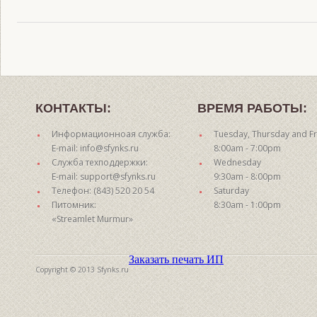
КОНТАКТЫ:
ВРЕМЯ РАБОТЫ:
Информационноая служба:
Tuesday, Thursday and Fr
E-mail: info@sfynks.ru
8:00am - 7:00pm
Служба техподдержки:
Wednesday
E-mail: support@sfynks.ru
9:30am - 8:00pm
Телефон: (843) 520 20 54
Saturday
Питомник:
8:30am - 1:00pm
«Streamlet Murmur»
Заказать печать ИП
Copyright © 2013 Sfynks.ru