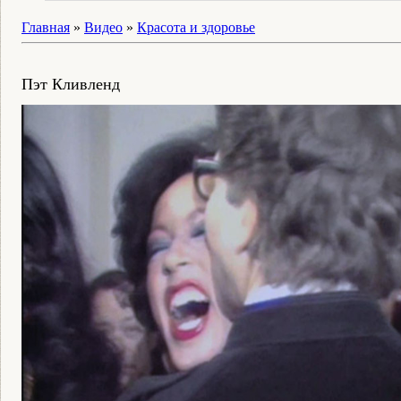
Главная
»
Видео
»
Красота и здоровье
Пэт Кливленд