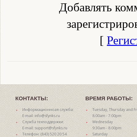
Добавлять ком
зарегистриро
[
Регис
КОНТАКТЫ:
ВРЕМЯ РАБОТЫ:
Информационноая служба:
Tuesday, Thursday and Fr
E-mail: info@sfynks.ru
8:00am - 7:00pm
Служба техподдержки:
Wednesday
E-mail: support@sfynks.ru
9:30am - 8:00pm
Телефон: (843) 520 20 54
Saturday