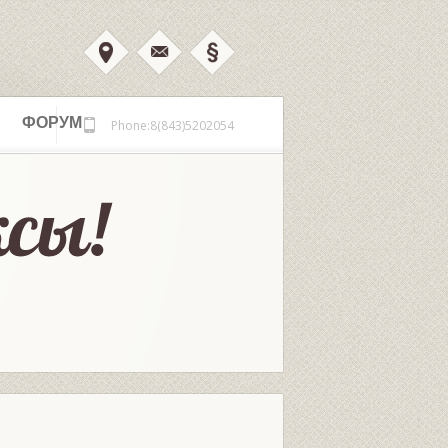
ФОРУМ
Phone:8(843)5202054