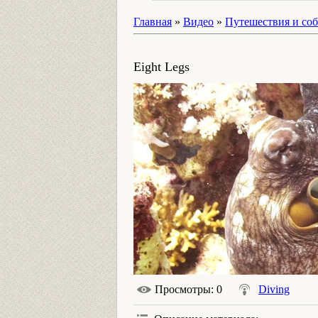
Главная
»
Видео
»
Путешествия и со
Eight Legs
Просмотры
: 0
Diving