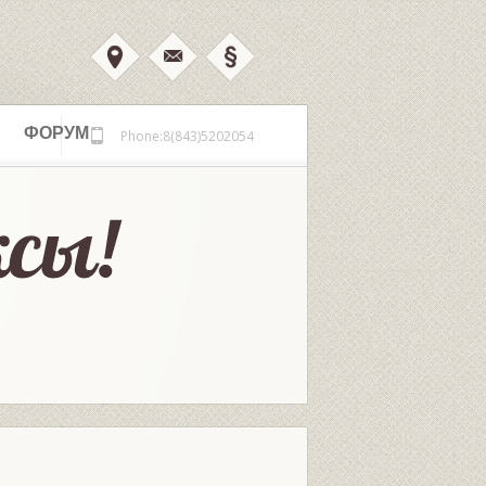
ФОРУМ
Phone:8(843)5202054