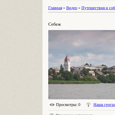
Главная
»
Видео
»
Путешествия и со
Себеж
Просмотры
: 0
Наша геогр