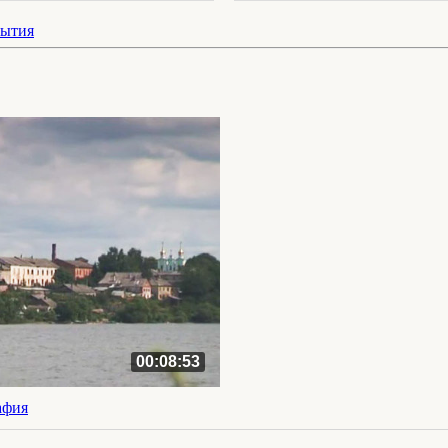
бытия
00:08:53
афия