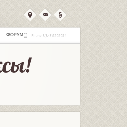
ФОРУМ
Phone:8(843)5202054