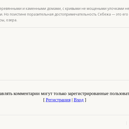
еревянными и каменными домами, с кривыми не мощеными улочками не 
. Но поистине поразительная достопримечательность Себежа — это его о
ры, озера.
авлять комментарии могут только зарегистрированные пользоват
[
Регистрация
|
Вход
]