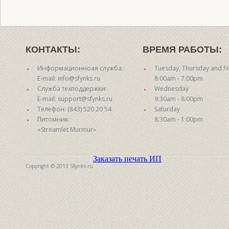
КОНТАКТЫ:
ВРЕМЯ РАБОТЫ:
Информационноая служба:
Tuesday, Thursday and Fr
E-mail: info@sfynks.ru
8:00am - 7:00pm
Служба техподдержки:
Wednesday
E-mail: support@sfynks.ru
9:30am - 8:00pm
Телефон: (843) 520 20 54
Saturday
Питомник:
8:30am - 1:00pm
«Streamlet Murmur»
Заказать печать ИП
Copyright © 2013 Sfynks.ru