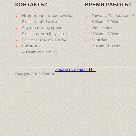
КОНТАКТЫ:
ВРЕМЯ РАБОТЫ:
Информационноая служба:
Tuesday, Thursday and Fr
E-mail: info@sfynks.ru
8:00am - 7:00pm
Служба техподдержки:
Wednesday
E-mail: support@sfynks.ru
9:30am - 8:00pm
Телефон: (843) 520 20 54
Saturday
Питомник:
8:30am - 1:00pm
«Streamlet Murmur»
Заказать печать ИП
Copyright © 2013 Sfynks.ru