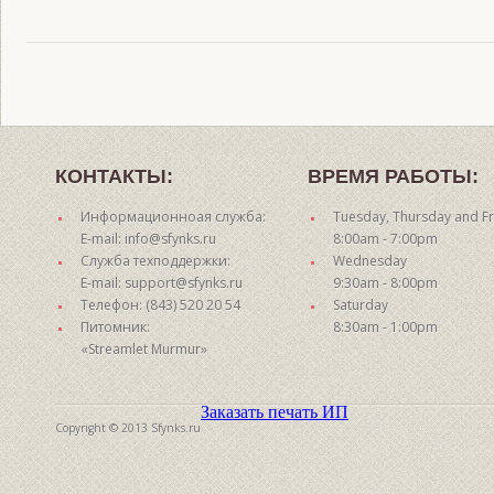
КОНТАКТЫ:
ВРЕМЯ РАБОТЫ:
Информационноая служба:
Tuesday, Thursday and Fr
E-mail: info@sfynks.ru
8:00am - 7:00pm
Служба техподдержки:
Wednesday
E-mail: support@sfynks.ru
9:30am - 8:00pm
Телефон: (843) 520 20 54
Saturday
Питомник:
8:30am - 1:00pm
«Streamlet Murmur»
Заказать печать ИП
Copyright © 2013 Sfynks.ru