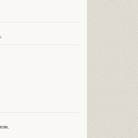
а.
ели.