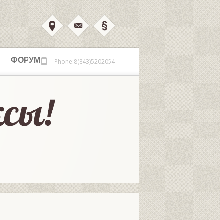
ФОРУМ
Phone:8(843)5202054