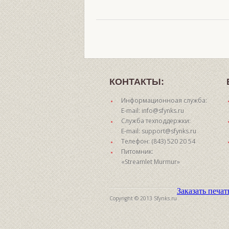
КОНТАКТЫ:
Информационноая служба:
E-mail: info@sfynks.ru
Служба техподдержки:
E-mail: support@sfynks.ru
Телефон: (843) 520 20 54
Питомник:
«Streamlet Murmur»
Заказать печа
Copyright © 2013 Sfynks.ru