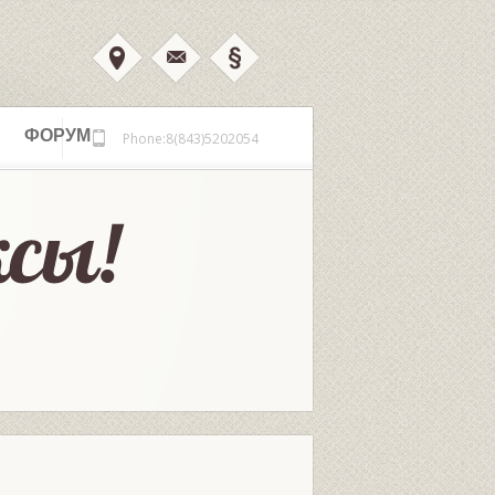
ФОРУМ
Phone:8(843)5202054