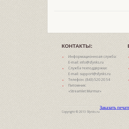
КОНТАКТЫ:
Информационноая служба:
E-mail: info@sfynks.ru
Служба техподдержки:
E-mail: support@sfynks.ru
Телефон: (843) 520 20 54
Питомник:
«Streamlet Murmur»
Заказать печа
Copyright © 2013 Sfynks.ru