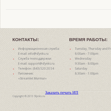
КОНТАКТЫ:
ВРЕМЯ РАБОТЫ:
Информационноая служба:
Tuesday, Thursday and Fr
E-mail: info@sfynks.ru
8:00am - 7:00pm
Служба техподдержки:
Wednesday
E-mail: support@sfynks.ru
9:30am - 8:00pm
Телефон: (843) 520 20 54
Saturday
Питомник:
8:30am - 1:00pm
«Streamlet Murmur»
Заказать печать ИП
Copyright © 2013 Sfynks.ru