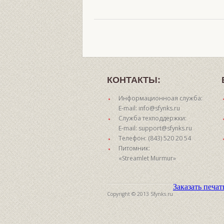
КОНТАКТЫ:
Информационноая служба:
E-mail: info@sfynks.ru
Служба техподдержки:
E-mail: support@sfynks.ru
Телефон: (843) 520 20 54
Питомник:
«Streamlet Murmur»
Заказать печа
Copyright © 2013 Sfynks.ru