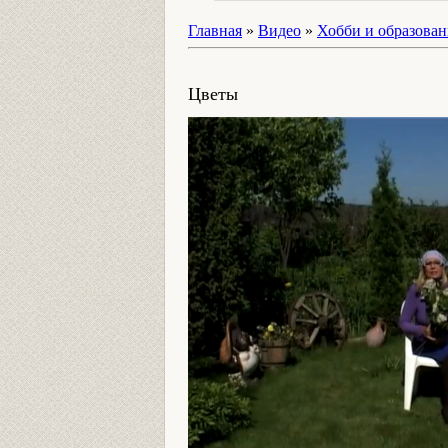
Главная
»
Видео
»
Хобби и образован
Цветы