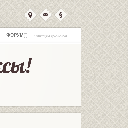
ФОРУМ
Phone:8(843)5202054