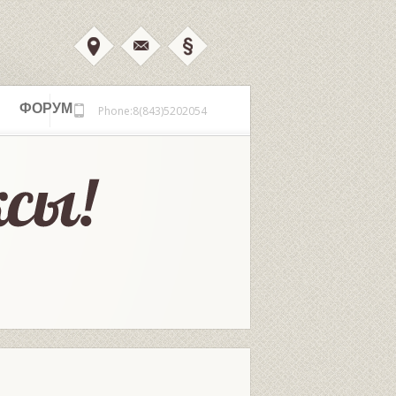
ФОРУМ
Phone:8(843)5202054