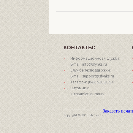
КОНТАКТЫ:
Информационноая служба:
E-mail: info@sfynks.ru
Служба техподдержки:
E-mail: support@sfynks.ru
Телефон: (843) 520 20 54
Питомник:
«Streamlet Murmur»
Заказать печа
Copyright © 2013 Sfynks.ru