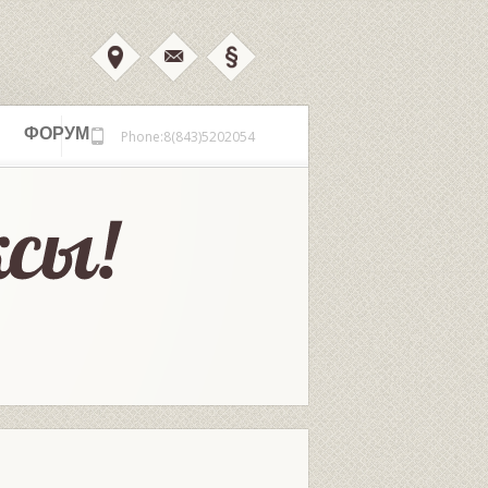
ФОРУМ
Phone:8(843)5202054