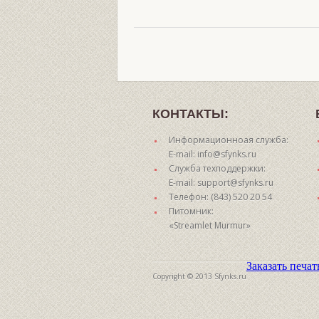
КОНТАКТЫ:
Информационноая служба:
E-mail: info@sfynks.ru
Служба техподдержки:
E-mail: support@sfynks.ru
Телефон: (843) 520 20 54
Питомник:
«Streamlet Murmur»
Заказать печа
Copyright © 2013 Sfynks.ru