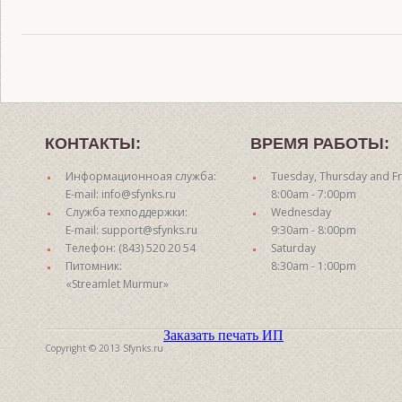
КОНТАКТЫ:
ВРЕМЯ РАБОТЫ:
Информационноая служба:
Tuesday, Thursday and Fr
E-mail: info@sfynks.ru
8:00am - 7:00pm
Служба техподдержки:
Wednesday
E-mail: support@sfynks.ru
9:30am - 8:00pm
Телефон: (843) 520 20 54
Saturday
Питомник:
8:30am - 1:00pm
«Streamlet Murmur»
Заказать печать ИП
Copyright © 2013 Sfynks.ru