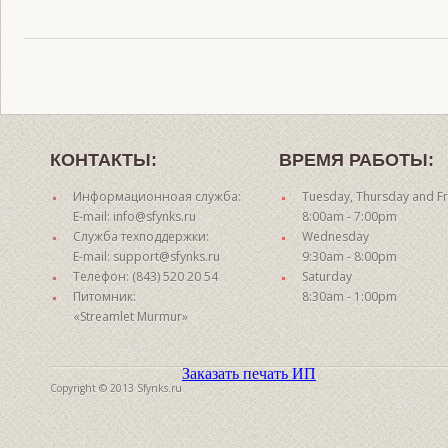
КОНТАКТЫ:
ВРЕМЯ РАБОТЫ:
Информационноая служба:
Tuesday, Thursday and Fr
E-mail: info@sfynks.ru
8:00am - 7:00pm
Служба техподдержки:
Wednesday
E-mail: support@sfynks.ru
9:30am - 8:00pm
Телефон: (843) 520 20 54
Saturday
Питомник:
8:30am - 1:00pm
«Streamlet Murmur»
Заказать печать ИП
Copyright © 2013 Sfynks.ru