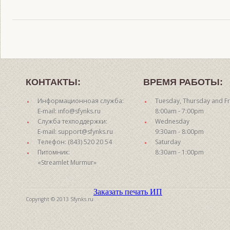
КОНТАКТЫ:
ВРЕМЯ РАБОТЫ:
Информационноая служба:
Tuesday, Thursday and Fr
E-mail: info@sfynks.ru
8:00am - 7:00pm
Служба техподдержки:
Wednesday
E-mail: support@sfynks.ru
9:30am - 8:00pm
Телефон: (843) 520 20 54
Saturday
Питомник:
8:30am - 1:00pm
«Streamlet Murmur»
Заказать печать ИП
Copyright © 2013 Sfynks.ru