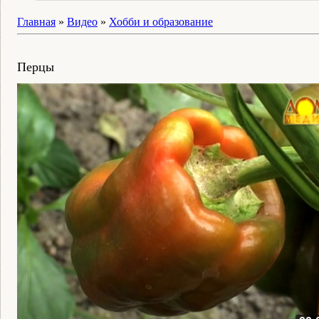
Главная
»
Видео
»
Хобби и образование
Перцы