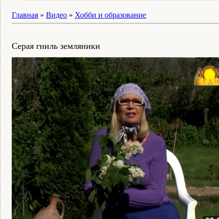
Главная
»
Видео
»
Хобби и образование
Серая гниль земляники