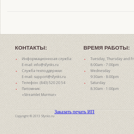
КОНТАКТЫ:
ВРЕМЯ РАБОТЫ:
Информационноая служба:
Tuesday, Thursday and Fr
E-mail: info@sfynks.ru
8:00am - 7:00pm
Служба техподдержки:
Wednesday
E-mail: support@sfynks.ru
9:30am - 8:00pm
Телефон: (843) 520 20 54
Saturday
Питомник:
8:30am - 1:00pm
«Streamlet Murmur»
Заказать печать ИП
Copyright © 2013 Sfynks.ru