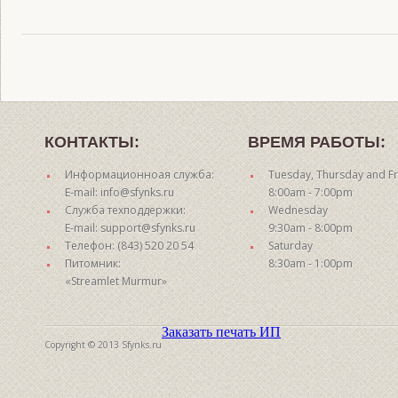
КОНТАКТЫ:
ВРЕМЯ РАБОТЫ:
Информационноая служба:
Tuesday, Thursday and Fr
E-mail: info@sfynks.ru
8:00am - 7:00pm
Служба техподдержки:
Wednesday
E-mail: support@sfynks.ru
9:30am - 8:00pm
Телефон: (843) 520 20 54
Saturday
Питомник:
8:30am - 1:00pm
«Streamlet Murmur»
Заказать печать ИП
Copyright © 2013 Sfynks.ru