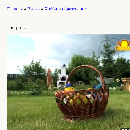
Главная
»
Видео
»
Хобби и образование
Нитраты