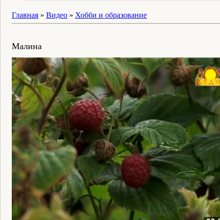
Главная
»
Видео
»
Хобби и образование
Малина