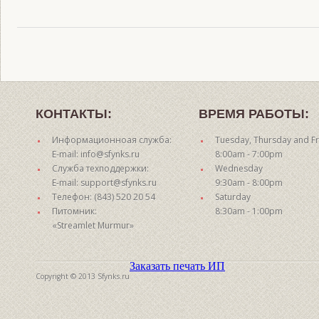
КОНТАКТЫ:
ВРЕМЯ РАБОТЫ:
Информационноая служба:
Tuesday, Thursday and Fr
E-mail: info@sfynks.ru
8:00am - 7:00pm
Служба техподдержки:
Wednesday
E-mail: support@sfynks.ru
9:30am - 8:00pm
Телефон: (843) 520 20 54
Saturday
Питомник:
8:30am - 1:00pm
«Streamlet Murmur»
Заказать печать ИП
Copyright © 2013 Sfynks.ru