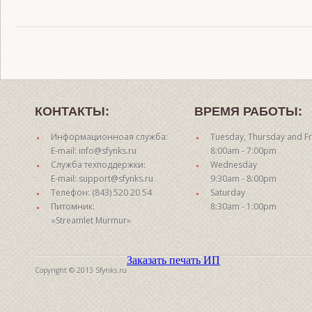
КОНТАКТЫ:
ВРЕМЯ РАБОТЫ:
Информационноая служба:
Tuesday, Thursday and Fr
E-mail: info@sfynks.ru
8:00am - 7:00pm
Служба техподдержки:
Wednesday
E-mail: support@sfynks.ru
9:30am - 8:00pm
Телефон: (843) 520 20 54
Saturday
Питомник:
8:30am - 1:00pm
«Streamlet Murmur»
Заказать печать ИП
Copyright © 2013 Sfynks.ru