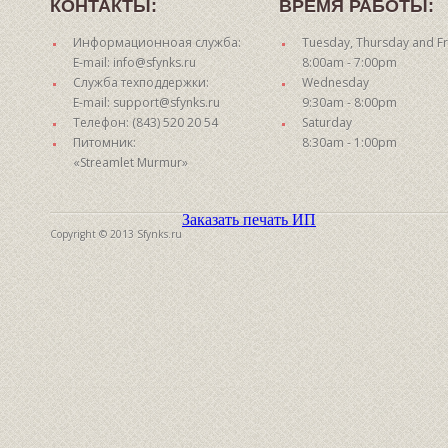
КОНТАКТЫ:
ВРЕМЯ РАБОТЫ:
Информационноая служба:
Tuesday, Thursday and Fr
E-mail: info@sfynks.ru
8:00am - 7:00pm
Служба техподдержки:
Wednesday
E-mail: support@sfynks.ru
9:30am - 8:00pm
Телефон: (843) 520 20 54
Saturday
Питомник:
8:30am - 1:00pm
«Streamlet Murmur»
Заказать печать ИП
Copyright © 2013 Sfynks.ru