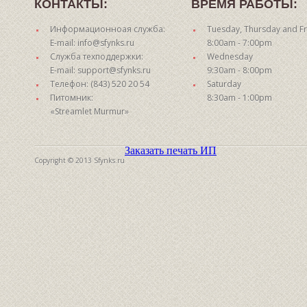
КОНТАКТЫ:
ВРЕМЯ РАБОТЫ:
Информационноая служба:
Tuesday, Thursday and Fr
E-mail: info@sfynks.ru
8:00am - 7:00pm
Служба техподдержки:
Wednesday
E-mail: support@sfynks.ru
9:30am - 8:00pm
Телефон: (843) 520 20 54
Saturday
Питомник:
8:30am - 1:00pm
«Streamlet Murmur»
Заказать печать ИП
Copyright © 2013 Sfynks.ru