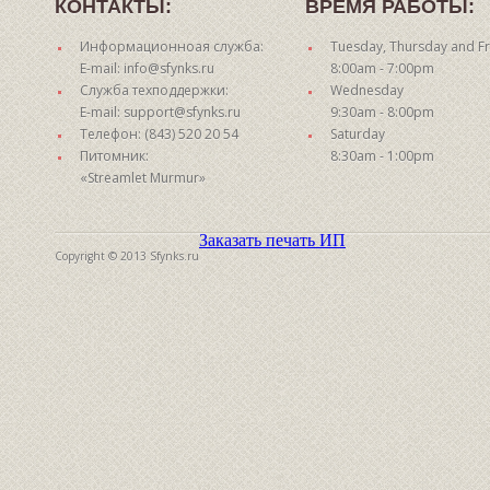
КОНТАКТЫ:
ВРЕМЯ РАБОТЫ:
Информационноая служба:
Tuesday, Thursday and Fr
E-mail: info@sfynks.ru
8:00am - 7:00pm
Служба техподдержки:
Wednesday
E-mail: support@sfynks.ru
9:30am - 8:00pm
Телефон: (843) 520 20 54
Saturday
Питомник:
8:30am - 1:00pm
«Streamlet Murmur»
Заказать печать ИП
Copyright © 2013 Sfynks.ru