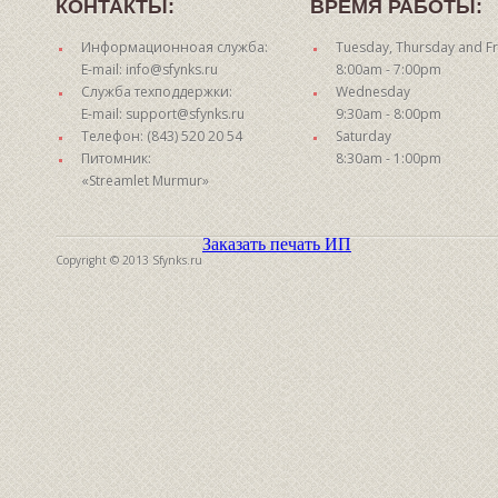
КОНТАКТЫ:
ВРЕМЯ РАБОТЫ:
Информационноая служба:
Tuesday, Thursday and Fr
E-mail: info@sfynks.ru
8:00am - 7:00pm
Служба техподдержки:
Wednesday
E-mail: support@sfynks.ru
9:30am - 8:00pm
Телефон: (843) 520 20 54
Saturday
Питомник:
8:30am - 1:00pm
«Streamlet Murmur»
Заказать печать ИП
Copyright © 2013 Sfynks.ru