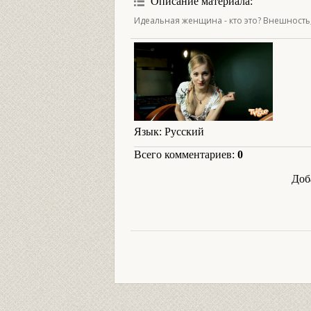
Описание материала
:
Идеальная женщина - кто это? Внешность,
Язык
: Русский
Всего комментариев
:
0
Доб