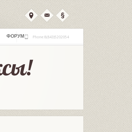
ФОРУМ
Phone:8(843)5202054