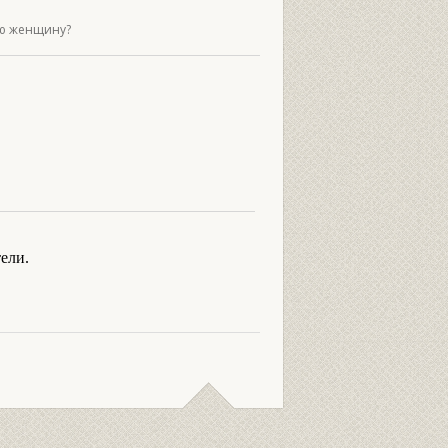
ную женщину?
ели.