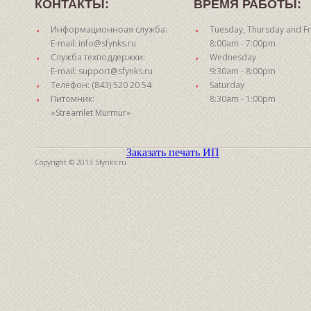
КОНТАКТЫ:
ВРЕМЯ РАБОТЫ:
Информационноая служба:
Tuesday, Thursday and Fr
E-mail: info@sfynks.ru
8:00am - 7:00pm
Служба техподдержки:
Wednesday
E-mail: support@sfynks.ru
9:30am - 8:00pm
Телефон: (843) 520 20 54
Saturday
Питомник:
8:30am - 1:00pm
«Streamlet Murmur»
Заказать печать ИП
Copyright © 2013 Sfynks.ru