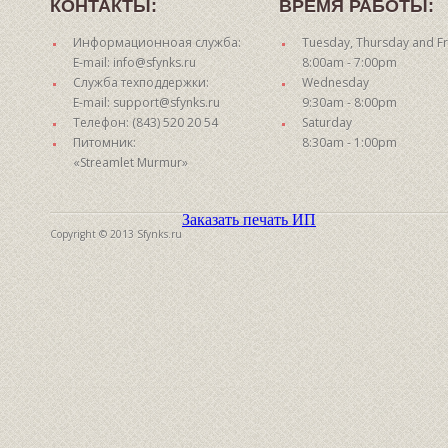
КОНТАКТЫ:
ВРЕМЯ РАБОТЫ:
Информационноая служба:
Tuesday, Thursday and Fr
E-mail: info@sfynks.ru
8:00am - 7:00pm
Служба техподдержки:
Wednesday
E-mail: support@sfynks.ru
9:30am - 8:00pm
Телефон: (843) 520 20 54
Saturday
Питомник:
8:30am - 1:00pm
«Streamlet Murmur»
Заказать печать ИП
Copyright © 2013 Sfynks.ru