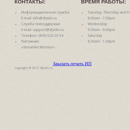
КОНТАКТЫ:
ВРЕМЯ РАБОТЫ:
Информационноая служба:
Tuesday, Thursday and Fr
E-mail: info@sfynks.ru
8:00am - 7:00pm
Служба техподдержки:
Wednesday
E-mail: support@sfynks.ru
9:30am - 8:00pm
Телефон: (843) 520 20 54
Saturday
Питомник:
8:30am - 1:00pm
«Streamlet Murmur»
Заказать печать ИП
Copyright © 2013 Sfynks.ru