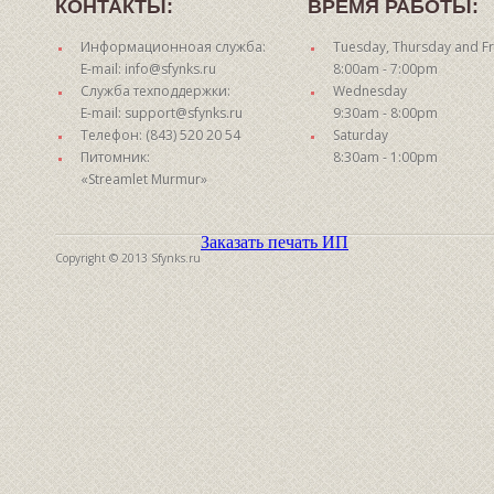
КОНТАКТЫ:
ВРЕМЯ РАБОТЫ:
Информационноая служба:
Tuesday, Thursday and Fr
E-mail: info@sfynks.ru
8:00am - 7:00pm
Служба техподдержки:
Wednesday
E-mail: support@sfynks.ru
9:30am - 8:00pm
Телефон: (843) 520 20 54
Saturday
Питомник:
8:30am - 1:00pm
«Streamlet Murmur»
Заказать печать ИП
Copyright © 2013 Sfynks.ru