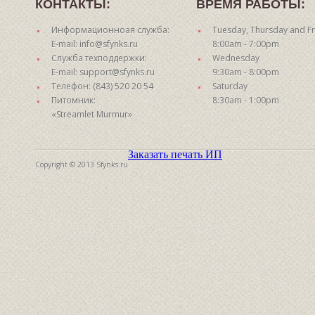
КОНТАКТЫ:
ВРЕМЯ РАБОТЫ:
Информационноая служба:
Tuesday, Thursday and Fr
E-mail: info@sfynks.ru
8:00am - 7:00pm
Служба техподдержки:
Wednesday
E-mail: support@sfynks.ru
9:30am - 8:00pm
Телефон: (843) 520 20 54
Saturday
Питомник:
8:30am - 1:00pm
«Streamlet Murmur»
Заказать печать ИП
Copyright © 2013 Sfynks.ru