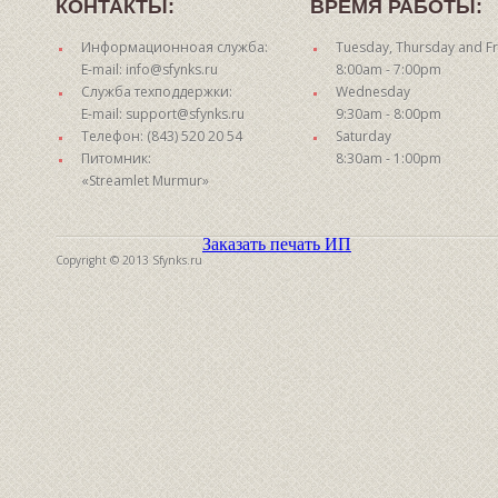
КОНТАКТЫ:
ВРЕМЯ РАБОТЫ:
Информационноая служба:
Tuesday, Thursday and Fr
E-mail: info@sfynks.ru
8:00am - 7:00pm
Служба техподдержки:
Wednesday
E-mail: support@sfynks.ru
9:30am - 8:00pm
Телефон: (843) 520 20 54
Saturday
Питомник:
8:30am - 1:00pm
«Streamlet Murmur»
Заказать печать ИП
Copyright © 2013 Sfynks.ru