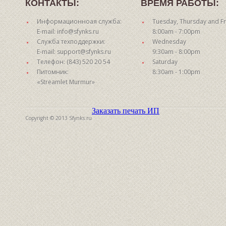
КОНТАКТЫ:
ВРЕМЯ РАБОТЫ:
Информационноая служба:
Tuesday, Thursday and Fr
E-mail: info@sfynks.ru
8:00am - 7:00pm
Служба техподдержки:
Wednesday
E-mail: support@sfynks.ru
9:30am - 8:00pm
Телефон: (843) 520 20 54
Saturday
Питомник:
8:30am - 1:00pm
«Streamlet Murmur»
Заказать печать ИП
Copyright © 2013 Sfynks.ru